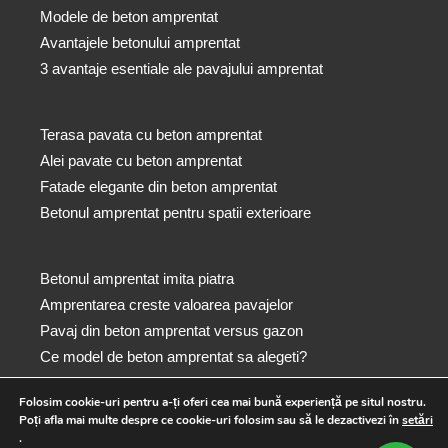
Modele de beton amprentat
Avantajele betonului amprentat
3 avantaje esentiale ale pavajului amprentat
Terasa pavata cu beton amprentat
Alei pavate cu beton amprentat
Fatade elegante din beton amprentat
Betonul amprentat pentru spatii exterioare
Betonul amprentat imita piatra
Amprentarea creste valoarea pavajelor
Pavaj din beton amprentat versus gazon
Ce model de beton amprentat sa alegeti?
Folosim cookie-uri pentru a-ți oferi cea mai bună experiență pe situl nostru.
Poți afla mai multe despre ce cookie-uri folosim sau să le dezactivezi în
setări
Copyright © 2026
Beton Amprentat
|
Politică privind fișierele
.