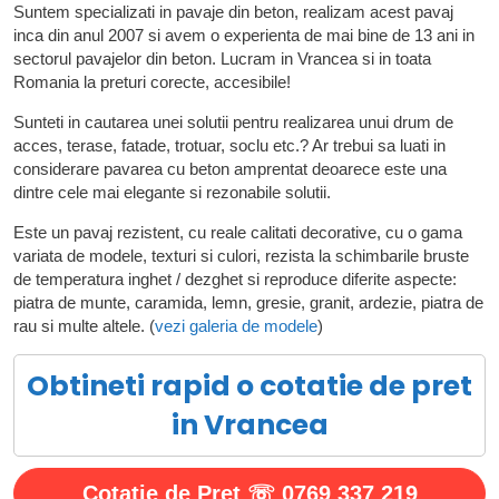
Suntem specializati in pavaje din beton, realizam acest pavaj
inca din anul 2007 si avem o experienta de mai bine de 13 ani in
sectorul pavajelor din beton. Lucram in Vrancea si in toata
Romania la preturi corecte, accesibile!
Sunteti in cautarea unei solutii pentru realizarea unui drum de
acces, terase, fatade, trotuar, soclu etc.? Ar trebui sa luati in
considerare pavarea cu beton amprentat deoarece este una
dintre cele mai elegante si rezonabile solutii.
Este un pavaj rezistent, cu reale calitati decorative, cu o gama
variata de modele, texturi si culori, rezista la schimbarile bruste
de temperatura inghet / dezghet si reproduce diferite aspecte:
piatra de munte, caramida, lemn, gresie, granit, ardezie, piatra de
rau si multe altele. (
vezi galeria de modele
)
Obtineti rapid o cotatie de pret
in Vrancea
Cotaţie de Preţ ☏ 0769 337 219