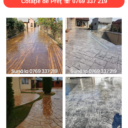
Cotaţie de Preţ ☏ 0769 337 219