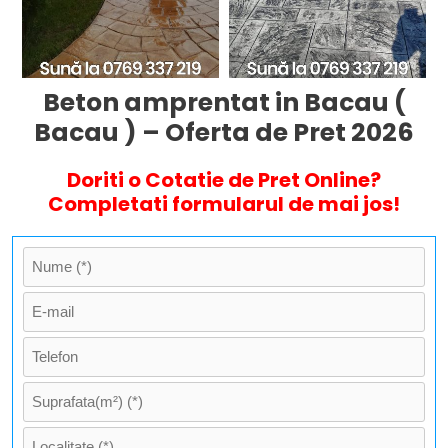
Beton amprentat in Bacau (
Bacau ) – Oferta de Pret 2026
Doriti o Cotatie de Pret Online?
Completati formularul de mai jos!