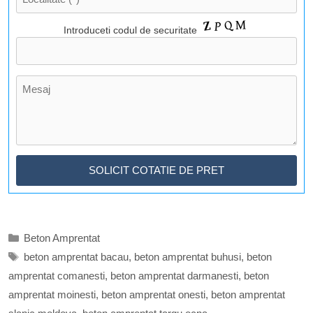
Introduceti codul de securitate
Categorii
Beton Amprentat
Etichete
beton amprentat bacau
,
beton amprentat buhusi
,
beton
amprentat comanesti
,
beton amprentat darmanesti
,
beton
amprentat moinesti
,
beton amprentat onesti
,
beton amprentat