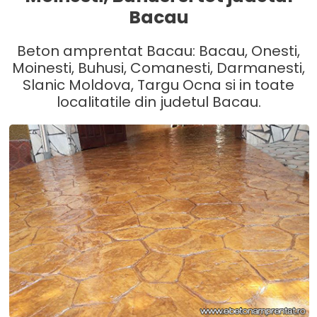
Bacau
Beton amprentat Bacau: Bacau, Onesti,
Moinesti, Buhusi, Comanesti, Darmanesti,
Slanic Moldova, Targu Ocna si in toate
localitatile din judetul Bacau.