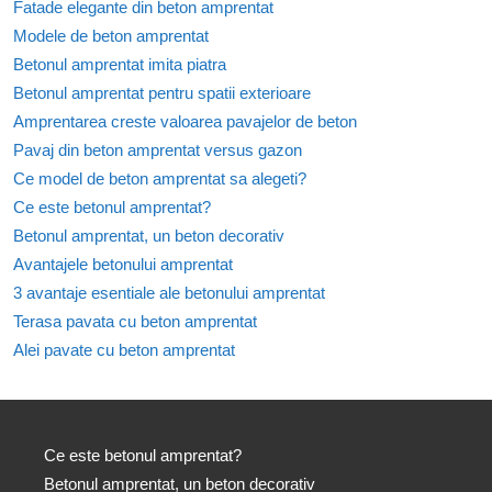
Fatade elegante din beton amprentat
Modele de beton amprentat
Betonul amprentat imita piatra
Betonul amprentat pentru spatii exterioare
Amprentarea creste valoarea pavajelor de beton
Pavaj din beton amprentat versus gazon
Ce model de beton amprentat sa alegeti?
Ce este betonul amprentat?
Betonul amprentat, un beton decorativ
Avantajele betonului amprentat
3 avantaje esentiale ale betonului amprentat
Terasa pavata cu beton amprentat
Alei pavate cu beton amprentat
Ce este betonul amprentat?
Betonul amprentat, un beton decorativ