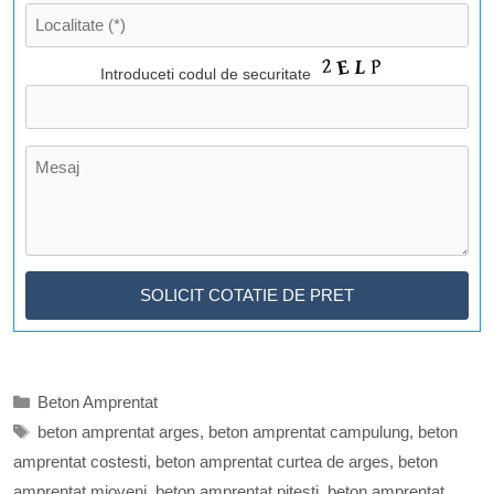
Introduceti codul de securitate
Categorii
Beton Amprentat
Etichete
beton amprentat arges
,
beton amprentat campulung
,
beton
amprentat costesti
,
beton amprentat curtea de arges
,
beton
amprentat mioveni
,
beton amprentat pitesti
,
beton amprentat