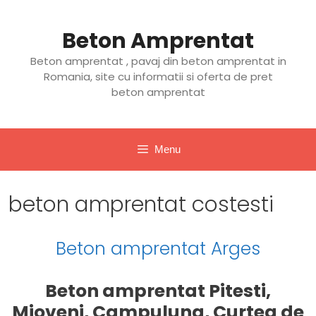
Sari
la
Beton Amprentat
conținut
Beton amprentat , pavaj din beton amprentat in
Romania, site cu informatii si oferta de pret
beton amprentat
Menu
beton amprentat costesti
Beton amprentat Arges
Beton amprentat Pitesti,
Mioveni, Campulung, Curtea de