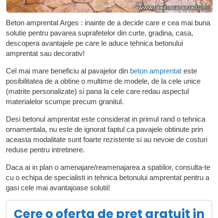
Beton amprentat Arges : inainte de a decide care e cea mai buna
solutie pentru pavarea suprafetelor din curte, gradina, casa,
descopera avantajele pe care le aduce tehnica betonului
amprentat sau decorativ!
Cel mai mare beneficiu al pavajelor din
beton amprentat
este
posibilitatea de a obtine o multime de modele, de la cele unice
(matrite personalizate) si pana la cele care redau aspectul
materialelor scumpe precum granitul.
Desi betonul amprentat este considerat in primul rand o tehnica
ornamentala, nu este de ignorat faptul ca pavajele obtinute prin
aceasta modalitate sunt foarte rezistente si au nevoie de costuri
reduse pentru intretinere.
Daca ai in plan o amenajare/reamenajarea a spatiilor, consulta-te
cu o echipa de specialisti in tehnica betonului amprentat pentru a
gasi cele mai avantajoase solutii!
Cere o oferta de pret gratuit in