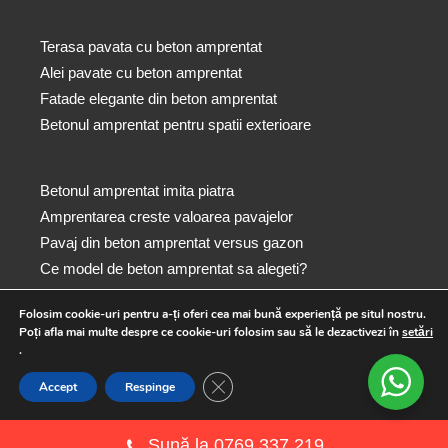
Terasa pavata cu beton amprentat
Alei pavate cu beton amprentat
Fatade elegante din beton amprentat
Betonul amprentat pentru spatii exterioare
Betonul amprentat imita piatra
Amprentarea creste valoarea pavajelor
Pavaj din beton amprentat versus gazon
Ce model de beton amprentat sa alegeti?
Folosim cookie-uri pentru a-ți oferi cea mai bună experiență pe situl nostru.
Poți afla mai multe despre ce cookie-uri folosim sau să le dezactivezi în
setări
Copyright © 2026
Beton Amprentat
|
Politică privind fișierele
.
cookies
|
Politică de confidențialitate
|
Termene și condiții
|
Close GDPR Cookie Banner
Culoare Beton Amprentat
.
Accept
Respinge
Sună la 0769 337 219