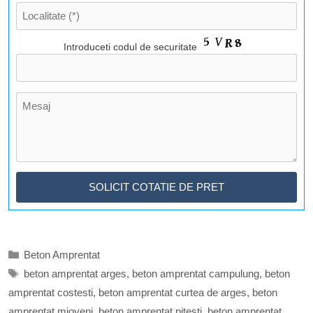
Introduceti codul de securitate
Categorii
Beton Amprentat
Etichete
beton amprentat arges
,
beton amprentat campulung
,
beton
amprentat costesti
,
beton amprentat curtea de arges
,
beton
amprentat mioveni
,
beton amprentat pitesti
,
beton amprentat