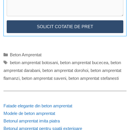
Categorii
Beton Amprentat
Etichete
beton amprentat botosani
,
beton amprentat bucecea
,
beton
amprentat darabani
,
beton amprentat dorohoi
,
beton amprentat
flamanzi
,
beton amprentat saveni
,
beton amprentat stefanesti
Fatade elegante din beton amprentat
Modele de beton amprentat
Betonul amprentat imita piatra
Betonul amprentat pentru spatii exterioare