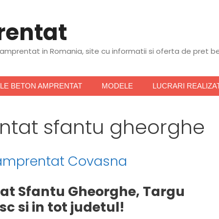
rentat
amprentat in Romania, site cu informatii si oferta de pret
LE BETON AMPRENTAT
MODELE
LUCRARI REALIZA
tat sfantu gheorghe
amprentat Covasna
at Sfantu Gheorghe, Targu
c si in tot judetul!