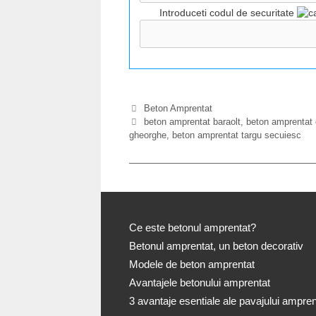
Introduceti codul de securitate
Categorii
Beton Amprentat
Etichete
beton amprentat baraolt
,
beton amprentat
gheorghe
,
beton amprentat targu secuiesc
Ce este betonul amprentat?
Betonul amprentat, un beton decorativ
Modele de beton amprentat
Avantajele betonului amprentat
3 avantaje esentiale ale pavajului ampren