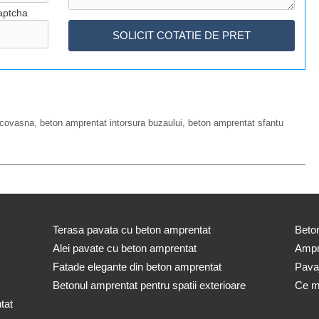
 covasna
,
beton amprentat intorsura buzaului
,
beton amprentat sfantu
Terasa pavata cu beton amprentat
Beton
Alei pavate cu beton amprentat
Ampre
Fatade elegante din beton amprentat
Pava
Betonul amprentat pentru spatii exterioare
Ce mo
tat