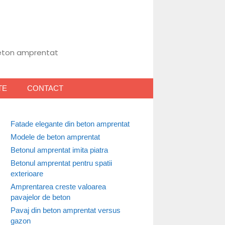
 beton amprentat
TE
CONTACT
Fatade elegante din beton amprentat
Modele de beton amprentat
Betonul amprentat imita piatra
Betonul amprentat pentru spatii
exterioare
Amprentarea creste valoarea
pavajelor de beton
Pavaj din beton amprentat versus
gazon