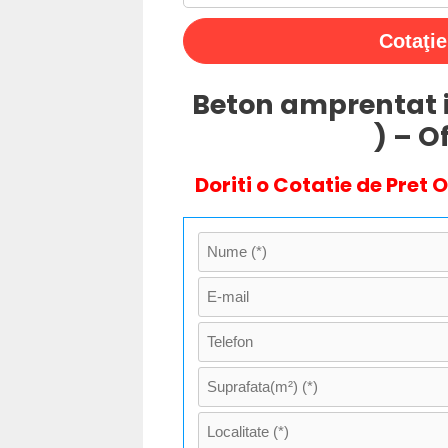
Cotaţi
Beton amprentat 
) – O
Doriti o Cotatie de Pret