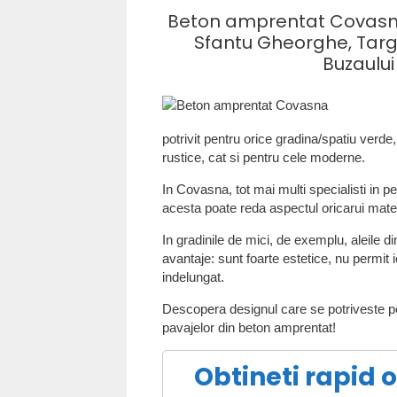
Beton amprentat Covasna
Sfantu Gheorghe, Targu
Buzaului
potrivit pentru orice gradina/spatiu verde
rustice, cat si pentru cele moderne.
In Covasna, tot mai multi specialisti in
acesta poate reda aspectul oricarui mate
In gradinile de mici, de exemplu, aleile d
avantaje: sunt foarte estetice, nu permit i
indelungat.
Descopera designul care se potriveste perf
pavajelor din beton amprentat!
Obtineti rapid 