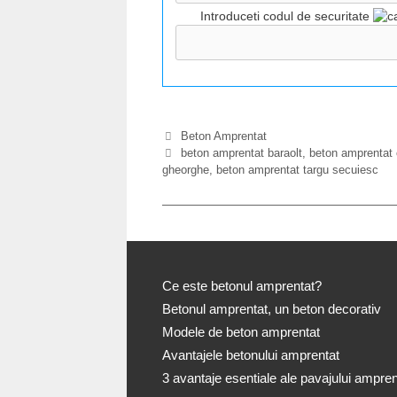
Introduceti codul de securitate
Categorii
Beton Amprentat
Etichete
beton amprentat baraolt
,
beton amprentat
gheorghe
,
beton amprentat targu secuiesc
Ce este betonul amprentat?
Betonul amprentat, un beton decorativ
Modele de beton amprentat
Avantajele betonului amprentat
3 avantaje esentiale ale pavajului ampren