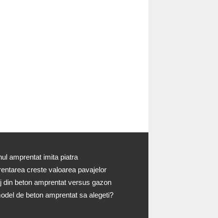
ul amprentat imita piatra
ntarea creste valoarea pavajelor
j din beton amprentat versus gazon
del de beton amprentat sa alegeti?