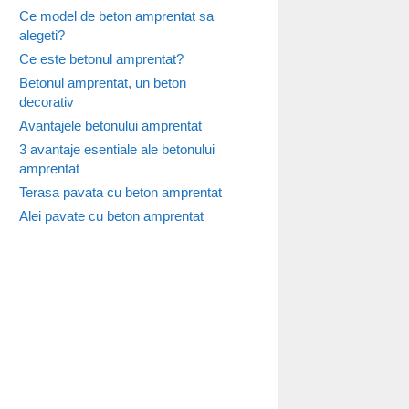
Ce model de beton amprentat sa
alegeti?
Ce este betonul amprentat?
Betonul amprentat, un beton
decorativ
Avantajele betonului amprentat
3 avantaje esentiale ale betonului
amprentat
Terasa pavata cu beton amprentat
Alei pavate cu beton amprentat