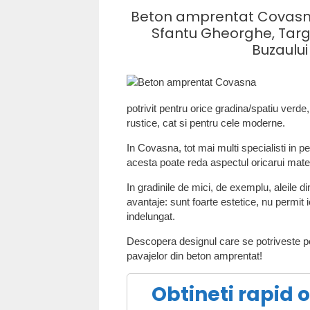
Beton amprentat Covasna
Sfantu Gheorghe, Targu
Buzaului
potrivit pentru orice gradina/spatiu verde
rustice, cat si pentru cele moderne.
In Covasna, tot mai multi specialisti in
acesta poate reda aspectul oricarui mate
In gradinile de mici, de exemplu, aleile d
avantaje: sunt foarte estetice, nu permit i
indelungat.
Descopera designul care se potriveste perf
pavajelor din beton amprentat!
Obtineti rapid 