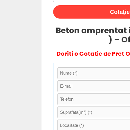
Cotaţi
Beton amprentat 
) – O
Doriti o Cotatie de Pret