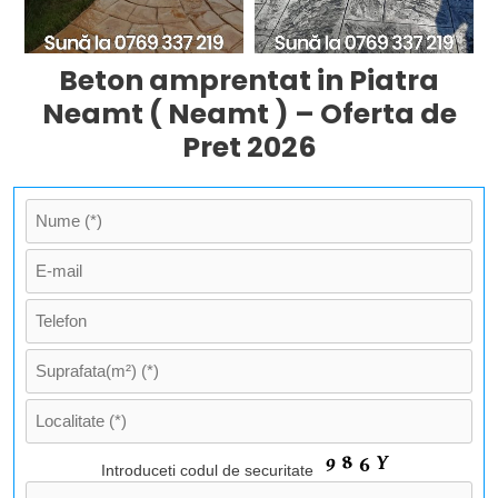
Beton amprentat in Piatra
Neamt ( Neamt ) – Oferta de
Pret 2026
Introduceti codul de securitate