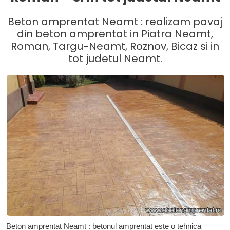
Beton amprentat Neamt : realizam pavaj
din beton amprentat in Piatra Neamt,
Roman, Targu-Neamt, Roznov, Bicaz si in
tot judetul Neamt.
Beton amprentat Neamt : betonul amprentat este o tehnica