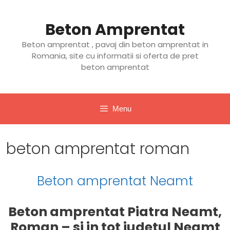
Sari
la
Beton Amprentat
conținut
Beton amprentat , pavaj din beton amprentat in
Romania, site cu informatii si oferta de pret
beton amprentat
Menu
beton amprentat roman
Beton amprentat Neamt
Beton amprentat Piatra Neamt,
Roman – si in tot judetul Neamt