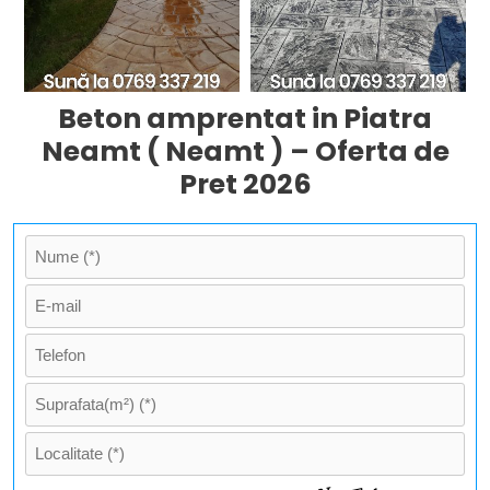
Beton amprentat in Piatra
Neamt ( Neamt ) – Oferta de
Pret 2026