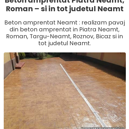
Beton amprentat Piatra Neamt,
Roman – si in tot judetul Neamt
Beton amprentat Neamt : realizam pavaj
din beton amprentat in Piatra Neamt,
Roman, Targu-Neamt, Roznov, Bicaz si in
tot judetul Neamt.