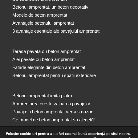
Betonul amprentat, un beton decorativ
Modele de beton amprentat
Avantajele betonului amprentat
3 avantaje esentiale ale pavajului amprentat
Terasa pavata cu beton amprentat
Alei pavate cu beton amprentat
Fatade elegante din beton amprentat
Betonul amprentat pentru spatii exterioare
Betonul amprentat imita piatra
Amprentarea creste valoarea pavajelor
Pavaj din beton amprentat versus gazon
Ce model de beton amprentat sa alegeti?
Folosim cookie-uri pentru a-ți oferi cea mai bună experiență pe situl nostru.