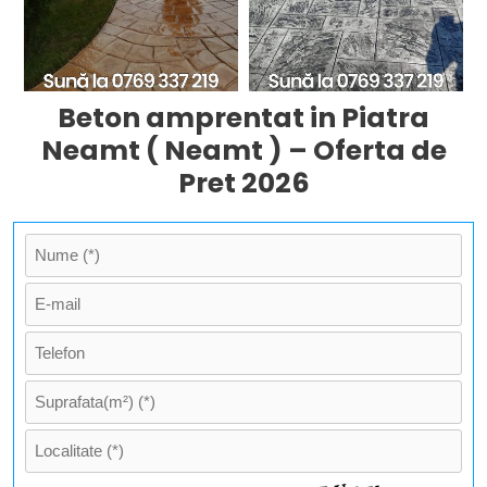
Beton amprentat in Piatra
Neamt ( Neamt ) – Oferta de
Pret 2026