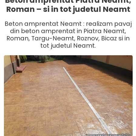
Beton amprentat Piatra Neamt,
Roman – si in tot judetul Neamt
Beton amprentat Neamt : realizam pavaj
din beton amprentat in Piatra Neamt,
Roman, Targu-Neamt, Roznov, Bicaz si in
tot judetul Neamt.