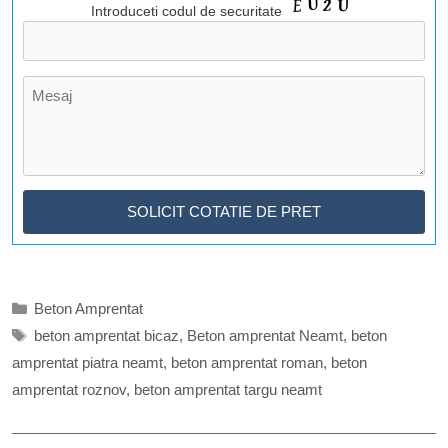
Introduceti codul de securitate
Categorii
Beton Amprentat
Etichete
beton amprentat bicaz
,
Beton amprentat Neamt
,
beton
amprentat piatra neamt
,
beton amprentat roman
,
beton
amprentat roznov
,
beton amprentat targu neamt